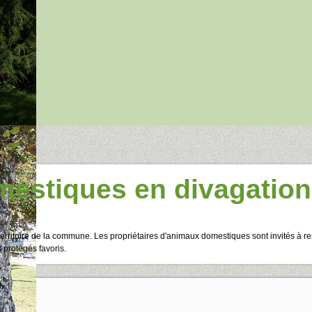
estiques en divagation
 territoire de la commune. Les propriétaires d'animaux domestiques sont invités à r
 protégés favoris.
4 Route de l'Isle 29300 BA