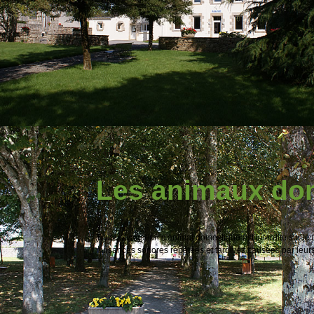
Les animaux dom
Toute divagation d'animal domestique est interdite sur le
nuisances sonores répétées et tardives causées par leurs
MAIRIE DE BAYE 4