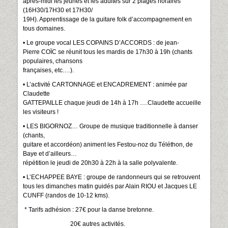
après-midi les jeunes et les adultes sur 2 plages horaires
(16H30/17H30 et 17H30/
19H). Apprentissage de la guitare folk d’accompagnement en
tous domaines.
• Le groupe vocal LES COPAINS D’ACCORDS : de jean-
Pierre COÏC se réunit tous les mardis de 17h30 à 19h (chants
populaires, chansons
françaises, etc.…).
• L’activité CARTONNAGE et ENCADREMENT : animée par
Claudette
GATTEPAILLE chaque jeudi de 14h à 17h ….Claudette accueille
les visiteurs !
• LES BIGORNOZ… Groupe de musique traditionnelle à danser
(chants,
guitare et accordéon) animent les Festou-noz du Téléthon, de
Baye et d’ailleurs…
répétition le jeudi de 20h30 à 22h à la salle polyvalente.
• L’ECHAPPEE BAYE : groupe de randonneurs qui se retrouvent
tous les dimanches matin guidés par Alain RIOU et Jacques LE
CUNFF (randos de 10-12 kms).
* Tarifs adhésion : 27€ pour la danse bretonne.
20€ autres activités.